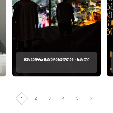
ᲨᲔᲮᲕᲔᲓᲠᲐ ᲛᲐᲧᲣᲠᲔᲑᲔᲚᲗᲐᲜ - ᲡᲐᲮᲚᲘ
სახლი რეჟისორი:დიმიტრის კარანზასი
თეატრი:ბი დრამაქუინსი, საბერძნეთი 30
სექტემბერს, სპექტაკლის ,,სახლი” შემდეგ
თეატრის ფოიეში , მაყურებელს საშუალება
ექნება შეხვდეს რეჟისორს და მსახიობებს.
შეხვედრა გაიმართება ინგლისურ ენაზე
მოდერაცია და თარგმანი ქართულად Q&A
1
2
3
4
5
&nbs...