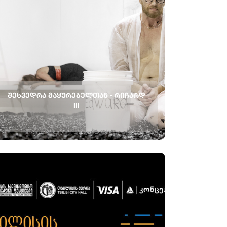
ᲨᲔᲮᲕᲔᲓᲠᲐ ᲛᲐᲧᲣᲠᲔᲑᲔᲚᲗᲐᲜ - ᲠᲘᲩᲐᲠᲓ
III
რიჩარდ III რეჟისორი: იტაი ტაირანი თეატრი:
თეატრი გეშერი, თელ - ავივი 21 სექტემბერს,
სპექტაკლის ,,რიჩარდ III ” შემდეგ, მაყურებელს
საშუალება ექნება შეხვდეს შემოქმედებით
ჯგუფს. შეხვედრა გაიმართება ინგლისურ ენაზე
მოდერაცია და თარგმანი ქართულად Q&A
ხანგრძლივ...