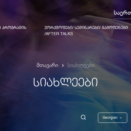
საერ
 ᲞᲠᲝᲒᲠᲐᲛᲘᲡ
ᲕᲝᲠᲥᲨᲝᲤᲔᲑᲘ/ ᲡᲔᲛᲘᲜᲐᲠᲔᲑᲘ/ ᲒᲐᲛᲝᲤᲔᲜᲔᲑᲘ
/AFTER TALKS
მთავარი
სიახლეები
ᲡᲘᲐᲮᲚᲔᲔᲑᲘ
Georgian
English