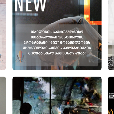
ᲗᲑᲘᲚᲘᲡᲘᲡ ᲡᲐᲔᲠᲗᲐᲨᲝᲠᲘᲡᲝ
ᲗᲔᲐᲢᲠᲐᲚᲣᲠᲘ ᲤᲔᲡᲢᲘᲕᲐᲚᲘᲡ
ᲞᲠᲝᲒᲠᲐᲛᲐᲨᲘ "ᲜᲘᲣ" ᲛᲝᲜᲐᲬᲘᲚᲔᲝᲑᲘᲡ
ᲛᲡᲣᲠᲕᲔᲚᲔᲑᲘᲡᲐᲗᲕᲘᲡ ᲐᲞᲚᲘᲙᲐᲪᲘᲔᲑᲘᲡ
ᲛᲘᲦᲔᲑᲐ ᲮᲕᲐᲚ ᲒᲐᲛᲝᲪᲮᲐᲓᲓᲔᲑᲐ!
Call for Applications for Participating in TBILISI
INTERNATIONAL FESTIVAL OF THEATRE will be
announced tomorrow! თბილისის საერთაშორისო
თეატრალური ფესტივალის პროგრამაში "ნიუ"
მონაწილეობის მსურველებისათვის
აპლიკაციების მიღება ხვალ გამოცხადდება!
#თბილისისსაერთაშორისოთეატრალურიფესტ...