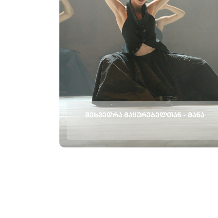
ᲨᲔᲮᲕᲔᲓᲠᲐ ᲛᲐᲧᲣᲠᲔᲑᲔᲚᲗᲐᲜ - ᲛᲐᲜᲐ
მანა რეჟისორი - ნოა ვერტჰაიმი თეატრი:
ვერტიგო დანს კომპანი , ისრაელი 5
ოქტომბერს სპექტაკლის ,,მანა” შემდეგ თეატრის
ფოიეში , მაყურებელს საშუალება ექნება
შეხვდეს ქორეოგრაფს და სამხატვრო
ხელმძღვანელს შეხვედრა გაიმართება
ინგლისურ ენაზე მოდერაცია და თარგმანი
ქართულად Q...