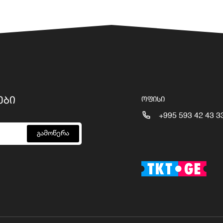
ᲔᲑᲘ
ᲝᲤᲘᲡᲘ
+995 593 42 43 3
გამოწერა