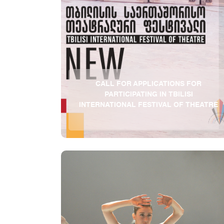
CALL FOR APPLICATIONS FOR
PARTICIPATING IN TBILISI
INTERNATIONAL FESTIVAL OF THEATRE
Tbilisi International Festival of Theatre
announces a Call for participation in the Festival
Program “N.E.W” in 2026. The Program was
initiated several years ago and ran quite
successfully. But it was suspended for some time
until now. Now we renew it with great...