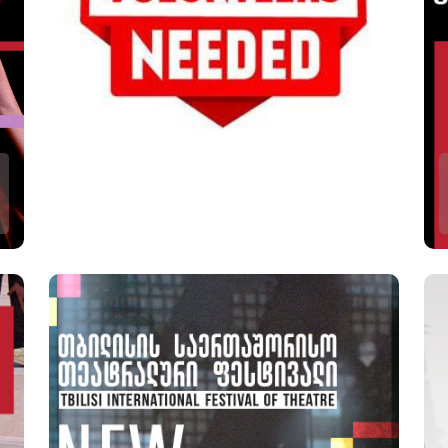
ᲤᲔᲡᲢᲘᲕᲐᲚᲘᲡ ᲛᲝᲮᲐᲚᲘᲡᲔᲔᲑᲘᲡ
ᲛᲝᲬᲕᲔᲕᲐ
ფესტივალის მოხალისეების მოწვევა
ფესტივალის მაისი ახლოვდება და ჩვენი
მოხალისეების გუნდიც იწყებს შეკრებას!
ვიწვევთ მოტივირებულ და ენერგიულ
მოხალისეებს ფესტივალზე სამუშაოდ. სულ
შეირჩევა 6–7 მოხალისე, რომლებიც
ჩაერთვებიან ფესტივალის საერთაშორისო და
ქართული სპექტაკლების პროგრამებში. ეს...