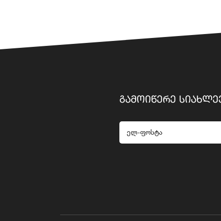
ᲒᲐᲛᲝᲘᲬᲔᲠᲔ ᲡᲘᲐᲮᲚᲔ