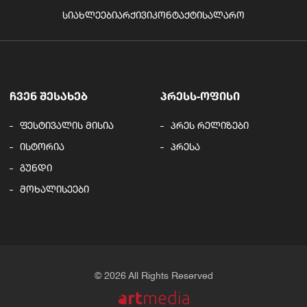
ᲡᲘᲐᲮᲚᲔᲔᲑᲘ
ᲐᲠᲥᲘᲕᲘ
ᲙᲝᲜᲢᲐᲥᲢᲘ
ᲡᲐᲚᲐᲠᲝ
ᲩᲕᲔᲜ ᲨᲔᲡᲐᲮᲔᲑ
ᲞᲠᲔᲡᲡ-ᲝᲤᲘᲡᲘ
ფესტივალის მისია
პრეს რელიზები
ისტორია
პრესა
გუნდი
მოხალისეები
© 2026 All Rights Reserved