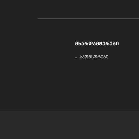
ᲛᲮᲐᲠᲓᲐᲛᲭᲔᲠᲔᲑᲘ
სპონსორები