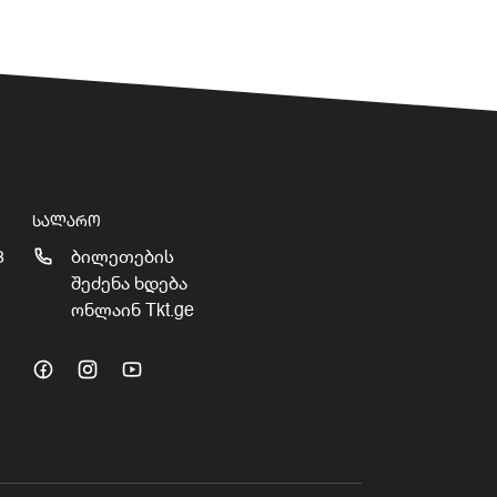
ᲡᲐᲚᲐᲠᲝ
3
ბილეთების
შეძენა ხდება
ონლაინ Tkt.ge