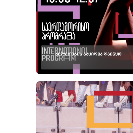
ᲑᲘᲚᲔᲗᲔᲑᲘᲡ ᲒᲐᲧᲘᲓᲕᲐ ᲓᲐᲘᲬᲧᲝ
ბილეთები აქ * ბილეთების შეძენისას
თანხმობას აცხადებთ, ფესტივალის
მსვლელობის დროს გადაღებულ ვიდეო ან
ფოტო მასალაში გამოჩენაზე. *ინფორმაცია
ფასდაკლების შესახებ: წინასწარი გაყიდვები
22 მაისის ჩათვლით გაგრძელდება. ამ
პერიოდში ბილეთების შეძენა 20%-იანი
ფასდაკლებით მხოლოდ თიბისი კონ...