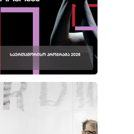
ᲡᲐᲔᲠᲗᲐᲨᲝᲠᲘᲡᲝ ᲞᲠᲝᲒᲠᲐᲛᲐ 2026
თბილისის საერთაშორისო თეატრალური
ფესტივალის 2026 წლის თარიღები და სრული
პროგრამა ძალიან მალე გამოცხადდება! თვალი
ადევნეთ სიახლეებს და მოემზადეთ წლის
მთავარი თეატრალური მოვლენისათვის,
რომელიც ქალაქს ერთ დიდ სცენად აქცევს!
თბილისისსაერთაშორისოთეატრალურიფესტივალი
#staytu...