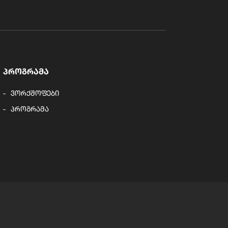
ᲞᲠᲝᲒᲠᲐᲛᲐ
ვორქშოფები
პროგრამა