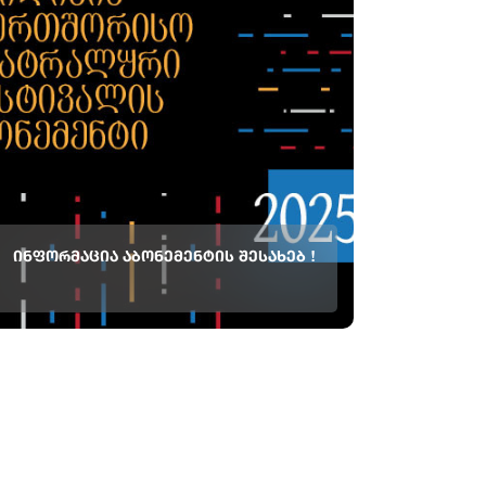
ᲘᲜᲤᲝᲠᲛᲐᲪᲘᲐ ᲐᲑᲝᲜᲔᲛᲔᲜᲢᲘᲡ ᲨᲔᲡᲐᲮᲔᲑ !
თბილისის საერთაშორისო თეატრალური
ფესტივალის აბონემენტი - 2025 აბონემენტში
შედის თეატრალური ფესტივალის 5
სპექტაკლის A კატეგორიის ბილეთები:
აბონემენტის შესაძენად დააჭირეთ აქ 21
სექტემბერი 20:00 "რიჩარდ III" თეატრი გეშერი
(ისრაელი) Venue: გრიბოედოვის თეატრი...