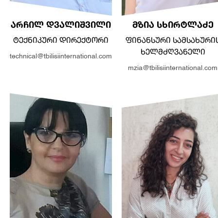
ᲐᲠᲩᲘᲚ ᲓᲕᲐᲚᲘᲨᲕᲘᲚᲘ
ᲛᲖᲘᲐ ᲡᲮᲘᲠᲢᲚᲐᲫᲔ
ᲢᲔᲥᲜᲘᲙᲣᲠᲘ ᲓᲘᲠᲔᲥᲢᲝᲠᲘ
ᲤᲘᲜᲐᲜᲡᲣᲠᲘ ᲡᲐᲛᲡᲐᲮᲣᲠᲘ
ᲮᲔᲚᲛᲫᲦᲕᲐᲜᲔᲚᲘ
technical@tbilisiinternational.com
mzia@tbilisiinternational.com