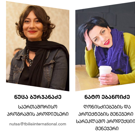
ᲜᲣᲪᲐ ᲑᲣᲠᲯᲐᲜᲐᲫᲔ
ᲜᲐᲢᲝ ᲔᲑᲐᲜᲝᲘᲫᲔ
ᲡᲐᲔᲠᲗᲐᲨᲝᲠᲘᲡᲝ
ᲦᲝᲜᲘᲡᲫᲘᲔᲑᲔᲑᲘᲡ ᲓᲐ
ᲞᲠᲝᲒᲠᲐᲛᲘᲡ ᲞᲠᲝᲓᲘᲣᲡᲔᲠᲘ
ᲞᲠᲝᲔᲥᲢᲔᲑᲘᲡ ᲛᲔᲜᲔᲯᲔᲠᲘ 
ᲡᲐᲠᲔᲙᲚᲐᲛᲝ ᲞᲠᲝᲓᲣᲥᲪᲘ
nutsa@tbilisiinternational.com
ᲛᲔᲜᲔᲯᲔᲠᲘ