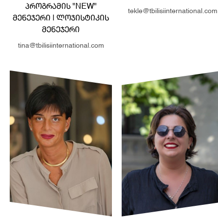
ᲞᲠᲝᲒᲠᲐᲛᲘᲡ "NEW"
tekle@tbilisiinternational.com
ᲛᲔᲜᲔᲯᲔᲠᲘ | ᲚᲝᲯᲘᲡᲢᲘᲙᲘᲡ
ᲛᲔᲜᲔᲯᲔᲠᲘ
tina@tbilisiinternational.com