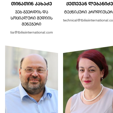
ᲗᲘᲜᲐᲗᲘᲜ ᲙᲐᲮᲐᲫᲔ
ᲥᲔᲗᲔᲕᲐᲜ ᲚᲔᲑᲐᲜᲘᲫᲔ
ᲕᲔᲑ-ᲒᲕᲔᲠᲓᲘᲡ ᲓᲐ
ᲢᲔᲥᲜᲘᲙᲣᲠᲘ ᲞᲠᲝᲓᲘᲣᲡᲔᲠ
ᲡᲝᲪᲘᲐᲚᲣᲠᲘ ᲛᲔᲓᲘᲘᲡ
technical@tbilisiinternational.c
ᲛᲔᲜᲔᲯᲔᲠᲘ
tia@tbilisiinternational.com