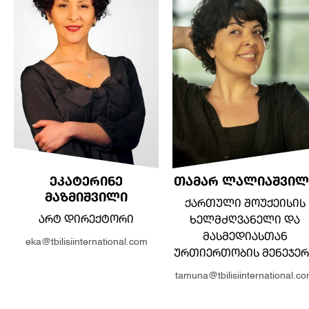
ᲔᲙᲐᲢᲔᲠᲘᲜᲔ
ᲗᲐᲛᲐᲠ ᲚᲐᲚᲘᲐᲨᲕᲘᲚ
ᲛᲐᲖᲛᲘᲨᲕᲘᲚᲘ
ᲥᲐᲠᲗᲣᲚᲘ ᲨᲝᲣᲥᲔᲘᲡᲘᲡ
ᲐᲠᲢ ᲓᲘᲠᲔᲥᲢᲝᲠᲘ
ᲮᲔᲚᲛᲫᲦᲕᲐᲜᲔᲚᲘ ᲓᲐ
ᲛᲐᲡᲛᲔᲓᲘᲐᲡᲗᲐᲜ
eka@tbilisiinternational.com
ᲣᲠᲗᲘᲔᲠᲗᲝᲑᲘᲡ ᲛᲔᲜᲔᲯᲔᲠ
tamuna@tbilisiinternational.c