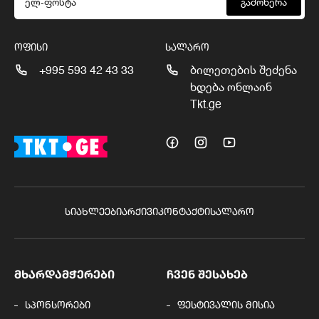
გამოწერა
ᲝᲤᲘᲡᲘ
ᲡᲐᲚᲐᲠᲝ
+995 593 42 43 33
ბილეთების შეძენა
ხდება ონლაინ
Tkt.ge
ᲡᲘᲐᲮᲚᲔᲔᲑᲘ
ᲐᲠᲥᲘᲕᲘ
ᲙᲝᲜᲢᲐᲥᲢᲘ
ᲡᲐᲚᲐᲠᲝ
ᲛᲮᲐᲠᲓᲐᲛᲭᲔᲠᲔᲑᲘ
ᲩᲕᲔᲜ ᲨᲔᲡᲐᲮᲔᲑ
სპონსორები
ფესტივალის მისია