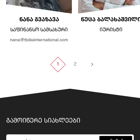
ᲜᲐᲜᲐ ᲒᲕᲐᲖᲐᲕᲐ
ᲜᲣᲪᲐ ᲑᲐᲚᲐᲮᲐᲨᲕᲘᲚ
ᲡᲐᲤᲘᲜᲐᲜᲡᲝ ᲡᲐᲛᲡᲐᲮᲣᲠᲘ
ᲘᲣᲠᲘᲡᲢᲘ
nana@tbilisiinternational.com
1
2
ᲒᲐᲛᲝᲘᲬᲔᲠᲔ ᲡᲘᲐᲮᲚᲔᲔᲑᲘ