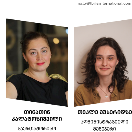
nato@tbilisiinternational.com
ᲗᲘᲜᲐᲗᲘᲜ
ᲗᲔᲙᲚᲔ ᲛᲣᲡᲔᲠᲘᲓᲖᲔ
ᲙᲐᲚᲐᲢᲝᲖᲘᲨᲕᲘᲚᲘ
ᲐᲓᲛᲘᲜᲘᲡᲢᲠᲐᲪᲘᲣᲚᲘ
ᲡᲐᲔᲠᲗᲐᲨᲝᲠᲘᲡᲝ
ᲛᲔᲜᲔᲯᲔᲠᲘ