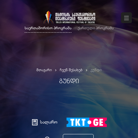
საერთაშორისო პროგრამა
ქართული პროგრამა
მთავარი
ჩვენ შესახებ
გუნდი
ᲒᲣᲜᲓᲘ
სალარო