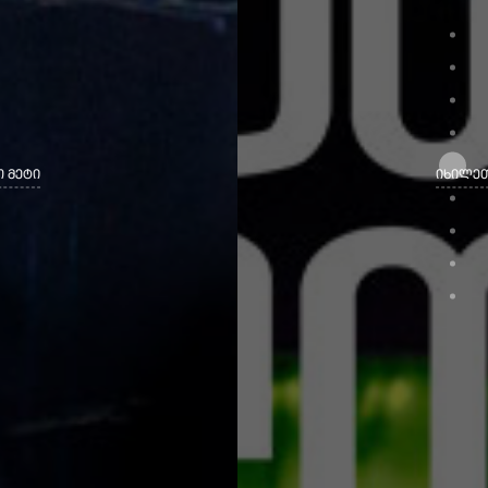
ᲘᲮᲘᲚᲔᲗ ᲛᲔᲢᲘ