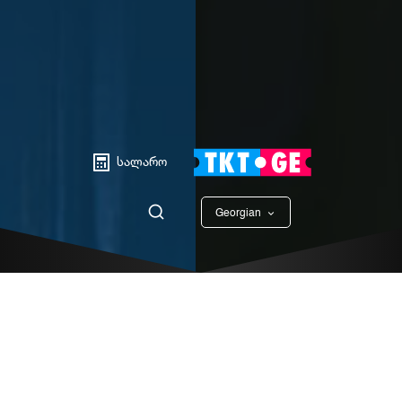
სალარო
Georgian
English
ᲡᲞᲔᲥᲢᲐᲙᲚᲔᲑᲘ