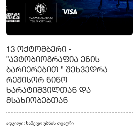
13 ᲝᲥᲢᲝᲛᲑᲔᲠᲘ -
"ᲐᲕᲢᲝᲑᲘᲝᲒᲠᲐᲤᲘᲐ ᲔᲜᲘᲡ
ᲑᲐᲠᲘᲔᲠᲔᲑᲘᲗ " ᲨᲔᲮᲕᲔᲓᲠᲐ
ᲠᲔᲟᲘᲡᲝᲠ ᲜᲘᲜᲝ
ᲮᲐᲠᲐᲢᲘᲨᲕᲘᲚᲗᲐᲜ ᲓᲐ
ᲛᲡᲐᲮᲘᲝᲑᲔᲑᲗᲐᲜ
ადგილი: სამეფო უბნის თეატრი