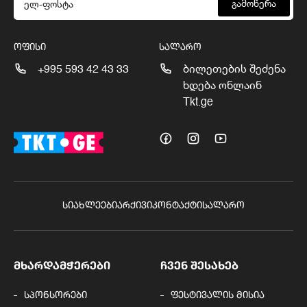
გამოწერა
ᲝᲤᲘᲡᲘ
ᲡᲐᲚᲐᲠᲝ
+995 593 42 43 33
ბილეთების შეძენა
ხდება ონლაინ
Tkt.ge
ᲡᲘᲐᲮᲚᲔᲔᲑᲘ
ᲐᲠᲥᲘᲕᲘ
ᲙᲝᲜᲢᲐᲥᲢᲘ
ᲡᲐᲚᲐᲠᲝ
ᲛᲮᲐᲠᲓᲐᲛᲭᲔᲠᲔᲑᲘ
ᲩᲕᲔᲜ ᲨᲔᲡᲐᲮᲔᲑ
სპონსორები
ფესტივალის მისია