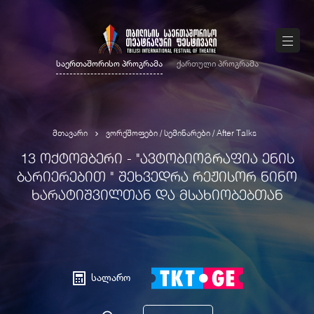
საერთაშორისო პროგრამა
ქართული პროგრამა
მთავარი
ვორქშოფები / სემინარები / After Talks
13 ᲝᲥᲢᲝᲛᲑᲔᲠᲘ - "ᲐᲕᲢᲝᲑᲘᲝᲒᲠᲐᲤᲘᲐ ᲔᲜᲘᲡ
ᲑᲐᲠᲘᲔᲠᲔᲑᲘᲗ " ᲨᲔᲮᲕᲔᲓᲠᲐ ᲠᲔᲟᲘᲡᲝᲠ ᲜᲘᲜᲝ
ᲮᲐᲠᲐᲢᲘᲨᲕᲘᲚᲗᲐᲜ ᲓᲐ ᲛᲡᲐᲮᲘᲝᲑᲔᲑᲗᲐᲜ
სალარო