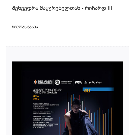
შეხვედრა მაყურებელთან - რიჩარდ III
ᲧᲕᲔᲚᲐᲡ ᲜᲐᲮᲕᲐ