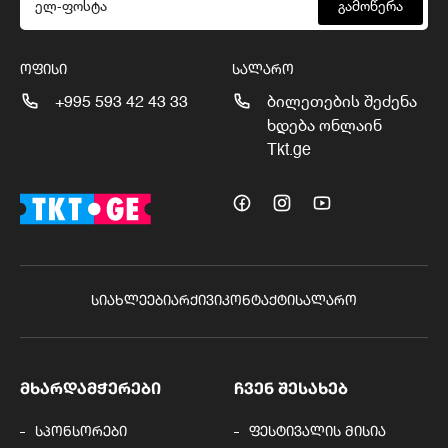
გამოწერა
ᲝᲤᲘᲡᲘ
ᲡᲐᲚᲐᲠᲝ
+995 593 42 43 33
ბილეთების შეძენა
ხდება ონლაინ
Tkt.ge
ᲡᲘᲐᲮᲚᲔᲔᲑᲘ
ᲐᲠᲥᲘᲕᲘ
ᲙᲝᲜᲢᲐᲥᲢᲘ
ᲡᲐᲚᲐᲠᲝ
ᲛᲮᲐᲠᲓᲐᲛᲭᲔᲠᲔᲑᲘ
ᲩᲕᲔᲜ ᲨᲔᲡᲐᲮᲔᲑ
სპონსორები
ფესტივალის მისია