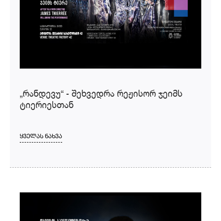
„რანდევუ“ - შეხვედრა რეჟისორ ჯეიმს
ტიერიესთან
ᲧᲕᲔᲚᲐᲡ ᲜᲐᲮᲕᲐ