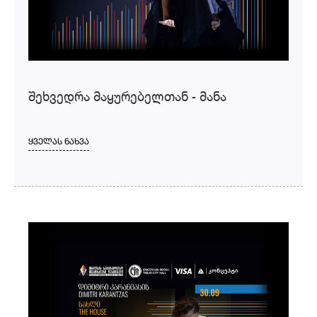
შეხვედრა მაყურებელთან - მანა
ᲧᲕᲔᲚᲐᲡ ᲜᲐᲮᲕᲐ