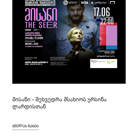
მისანი - შეხვედრა მსახიობ ურსინა
ლარდისთან
ᲧᲕᲔᲚᲐᲡ ᲜᲐᲮᲕᲐ