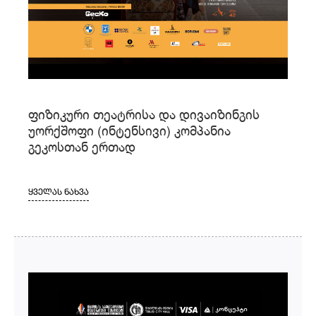
ფიზიკური თეატრისა და დივაიზინგის
უორქშოფი (ინტენსივი) კომპანია
გეკოსთან ერთად
ᲧᲕᲔᲚᲐᲡ ᲜᲐᲮᲕᲐ