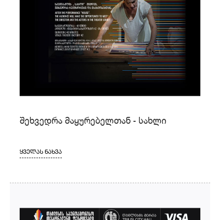
შეხვედრა მაყურებელთან - სახლი
ᲧᲕᲔᲚᲐᲡ ᲜᲐᲮᲕᲐ