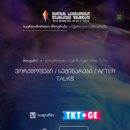
საერთაშორისო პროგრამა
ქართული პროგრამა
მთავარი
ვორქშოფები / სემინარები / After Talks
ᲕᲝᲠᲥᲨᲝᲤᲔᲑᲘ / ᲡᲔᲛᲘᲜᲐᲠᲔᲑᲘ / AFTER
TALKS
სალარო