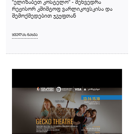
"ელიზაბეთ კოსტელო" - შეხვედრა
რეჟისორ კშიშტოფ ვარლიკოვსკისა და
შემოქმედებით ჯგუფთან
ᲧᲕᲔᲚᲐᲡ ᲜᲐᲮᲕᲐ