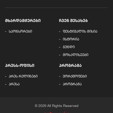
ᲛᲮᲐᲠᲓᲐᲛᲭᲔᲠᲔᲑᲘ
ᲩᲕᲔᲜ ᲨᲔᲡᲐᲮᲔᲑ
სპონსორები
ფესტივალის მისია
ისტორია
გუნდი
მოხალისეები
ᲞᲠᲔᲡᲡ-ᲝᲤᲘᲡᲘ
ᲞᲠᲝᲒᲠᲐᲛᲐ
პრეს რელიზები
ვორქშოფები
პრესა
პროგრამა
© 2026 All Rights Reserved