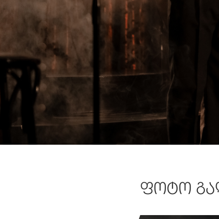
ᲤᲝᲢᲝ ᲒᲐ