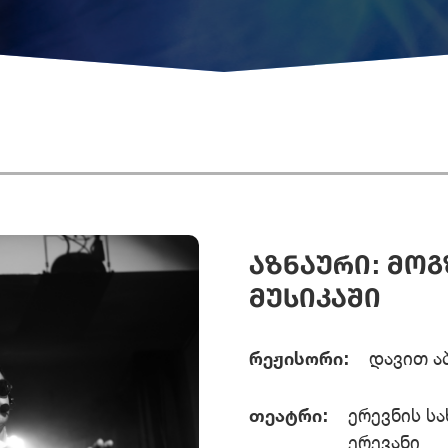
ᲐᲖᲜᲐᲣᲠᲘ: ᲛᲝ
ᲛᲣᲡᲘᲙᲐᲨᲘ
რეჟისორი:
დავით ა
თეატრი:
ერევნის ს
ერევანი