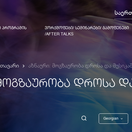
საერ
 ᲞᲠᲝᲒᲠᲐᲛᲘᲡ
ᲕᲝᲠᲥᲨᲝᲤᲔᲑᲘ/ ᲡᲔᲛᲘᲜᲐᲠᲔᲑᲘ/ ᲒᲐᲛᲝᲤᲔᲜᲔᲑᲘ
/AFTER TALKS
მთავარი
აზნაური: მოგზაურობა დროსა და მუსიკა
 ᲛᲝᲒᲖᲐᲣᲠᲝᲑᲐ ᲓᲠᲝᲡᲐ ᲓᲐ
Georgian
English