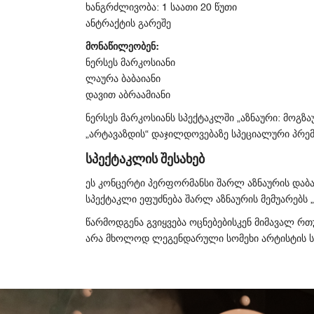
ხანგრძლივობა
საათი
წუთი
: 1
20
ანტრაქტის
გარეშე
მონაწილეობენ
:
ნერსეს
მარკოსიანი
ლაურა
ბაბაიანი
დავით
აბრაამიანი
ნერსეს
მარკოსიანს
სპექტაკლში
აზნაური
მოგზა
„
:
არტავაზდის
დაჯილდოვებაზე
სპეციალური
პრემ
„
“
სპექტაკლის
შესახებ
ეს
კონცერტი პერფორმანსი
შარლ
აზნაურის
დაბ
სპექტაკლი
ეფუძნება
შარლ
აზნაურის
მემუარებს
„
წარმოდგენა
გვიყვება
ოცნებებისკენ
მიმავალ
რთ
არა
მხოლოდ
ლეგენდარული
სომეხი
არტისტის