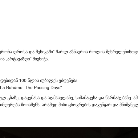
ურობა
დროსა
და
მუსიკაში
შარლ
აზნაურის
როლის
შესრულებისთვ
“
ია
არტავაზდი
მიენიჭა
„
“
.
ადებიდან
წლის
იუბილეს
ეძღვნება
100
.
La Bohème. The Passing Days“.
ულ
გზაზე
დაცემასა
და
აღმასვლაზე
სიმამაცესა
და
წარმატებაზე
ამ
,
,
.
სიმღერებს
მოისმენს
არამედ
მისი
ცხოვრების
დავუწყარ
და
მნიშვნე
,