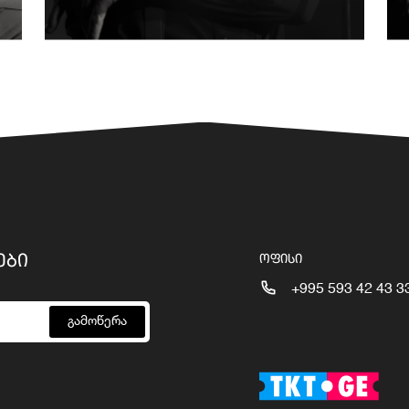
ᲔᲑᲘ
ᲝᲤᲘᲡᲘ
+995 593 42 43 3
გამოწერა