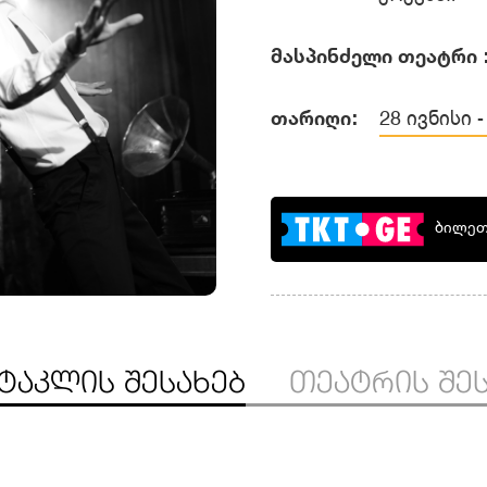
მასპინძელი თეატრი 
თარიღი:
28 ივნისი -
ბილეთ
ᲢᲐᲙᲚᲘᲡ ᲨᲔᲡᲐᲮᲔᲑ
ᲗᲔᲐᲢᲠᲘᲡ ᲨᲔ