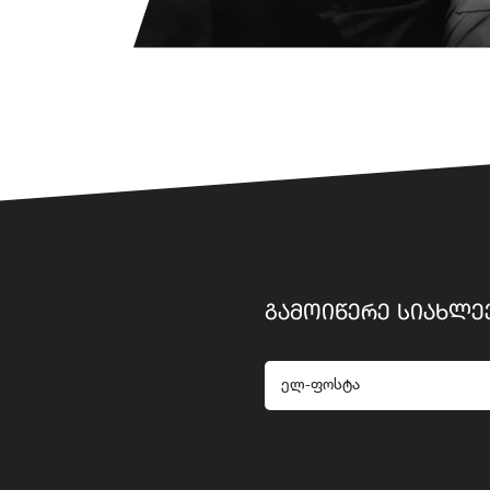
ᲒᲐᲛᲝᲘᲬᲔᲠᲔ ᲡᲘᲐᲮᲚᲔ