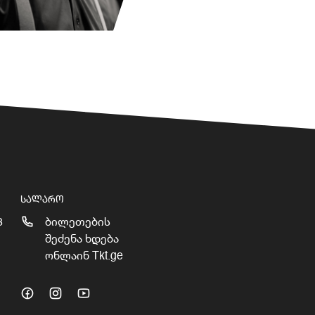
ᲡᲐᲚᲐᲠᲝ
3
ბილეთების
შეძენა ხდება
ონლაინ Tkt.ge