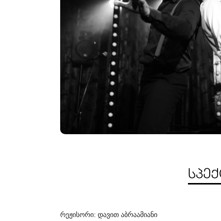
ᲡᲞᲔᲥ
რეჟისორი
დავით
აბრაამიანი
: