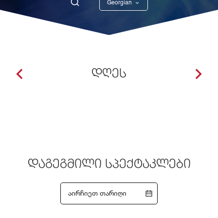
Georgian
English
ᲓᲦᲔᲡ
ᲓᲐᲒᲔᲒᲛᲘᲚᲘ ᲡᲞᲔᲥᲢᲐᲙᲚᲔᲑᲘ