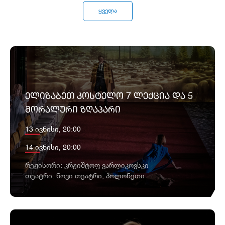
ყველა
ᲔᲚᲘᲖᲐᲑᲔᲗ ᲙᲝᲡᲢᲔᲚᲝ 7 ᲚᲔᲥᲪᲘᲐ ᲓᲐ 5
ᲛᲝᲠᲐᲚᲣᲠᲘ ᲖᲦᲐᲞᲐᲠᲘ
13 ივნისი, 20:00
14 ივნისი, 20:00
რეჟისორი: კრჟიშტოფ ვარლიკოვსკი
თეატრი: ნოვი თეატრი, პოლონეთი