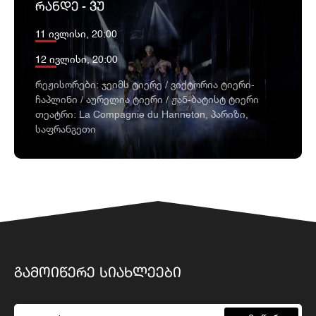
ᲠᲐᲜᲓᲔ - ᲕᲣ
11 ივლისი, 20:00
12 ივლისი, 20:00
რეჟისორები: ჯეიმს ტიერე / ვიქტორია ტიერი-
ჩაპლინი / აურელია ტიერი / ჟან-ბატისტ ტიერი
თეატრი: La Compagnie du Hanneton, პარიზი,
საფრანგეთი
ᲒᲐᲛᲝᲘᲬᲔᲠᲔ ᲡᲘᲐᲮᲚᲔᲔᲑᲘ