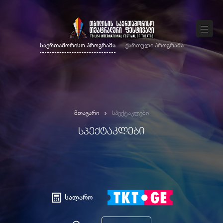
საერთაშორისო პროგრამა
ქართული პროგრამა
მთავარი
სპექტაკლები
ᲡᲞᲔᲥᲢᲐᲙᲚᲔᲑᲘ
სალარო