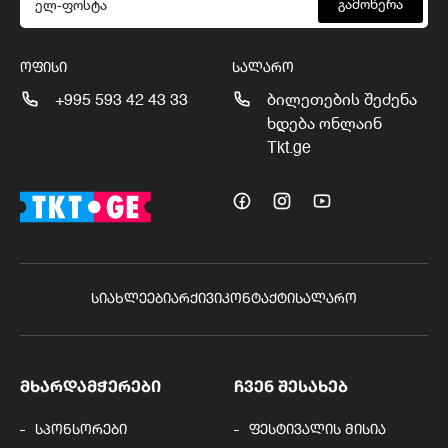
გამოწერა
ᲝᲤᲘᲡᲘ
ᲡᲐᲚᲐᲠᲝ
+995 593 42 43 33
ბილეთების შეძენა
ხდება ონლაინ
Tkt.ge
ᲡᲘᲐᲮᲚᲔᲔᲑᲘ
ᲐᲠᲥᲘᲕᲘ
ᲙᲝᲜᲢᲐᲥᲢᲘ
ᲡᲐᲚᲐᲠᲝ
ᲛᲮᲐᲠᲓᲐᲛᲭᲔᲠᲔᲑᲘ
ᲩᲕᲔᲜ ᲨᲔᲡᲐᲮᲔᲑ
სპონსორები
ფესტივალის მისია