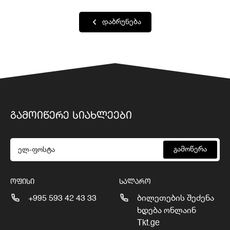
დაბრუნება
ᲒᲐᲛᲝᲘᲬᲔᲠᲔ ᲡᲘᲐᲮᲚᲔᲔᲑᲘ
გამოწერა
ᲝᲤᲘᲡᲘ
ᲡᲐᲚᲐᲠᲝ
+995 593 42 43 33
ბილეთების შეძენა
ხდება ონლაინ
Tkt.ge