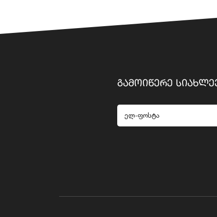
ᲒᲐᲛᲝᲘᲬᲔᲠᲔ ᲡᲘᲐᲮᲚᲔ