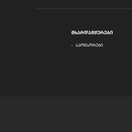
ᲛᲮᲐᲠᲓᲐᲛᲭᲔᲠᲔᲑᲘ
სპონსორები