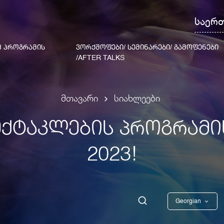
საერ
 ᲞᲠᲝᲒᲠᲐᲛᲘᲡ
ᲕᲝᲠᲥᲨᲝᲤᲔᲑᲘ/ ᲡᲔᲛᲘᲜᲐᲠᲔᲑᲘ/ ᲒᲐᲛᲝᲤᲔᲜᲔᲑᲘ
/AFTER TALKS
მთავარი
სიახლეები
ᲥᲢᲐᲙᲚᲔᲑᲘᲡ ᲞᲠᲝᲒᲠᲐᲛᲘᲡ
2023!
Georgian
English