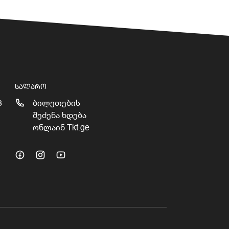
ᲡᲐᲚᲐᲠᲝ
3
ბილეთების
შეძენა ხდება
ონლაინ Tkt.ge