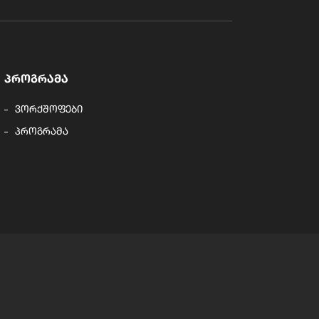
ᲞᲠᲝᲒᲠᲐᲛᲐ
ვორქშოფები
პროგრამა