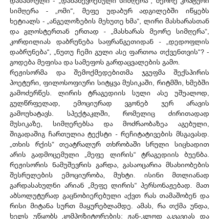
დასასრული - „დანაწევრებული სიმღერა“, მეორე კოპტური
სიმღერა - „ომი“, მეფე უდაბურ ადგილებში იწყებს
ხეტიალს - „ანგელოზების მეხუთე ხმა“, ლირი მასხარასთან
და გლოსტერთან ერთად - „მასხარას მეორე სიმღერა“,
კორდილიას დაბრუნება საფრანგეთიდან - „დედოფლის
დაბრუნება“, „ნუთუ ჩემი გული ასე ფართოა თქვენთვის“? -
გოდება მეფისა და სამეფოს გარდაცვალების გამო.
რეჟისორმა და შემოქმედებითმა ჯგუფმა შექსპირის
პოეტური, ფილოსოფიური სიტყვა მუსიკაში, რიტმში, ხმებში
გამოძერწეს. ლირის ტრაგედიის სული ასე უშუალოდ,
გულწრფელად, ემოციურად ვგონებ ჯერ არავის
გამოუხატავს. სპექტაკლში, რომელიც ძირითადად
მუსიკაზე, სიმღერებსა და მოძრაობაზეა აგებული,
შიგადაშიგ ჩართულია ტექსტი - რეჩიტატივების მსგავასდ.
„თხის რქის“ თეატრალურ თხრობაში სრული სიცხადით
არის გადმოცემული „მეფე ლირის“ ტრაგედიის ბუენბა.
რეჟისორის ნამუშევრის გარდა, გასაოცარია მსახიობების
შესრულების ემოციურობა, მუხტი. ისინი მთლიანად
გარდასახულნი არიან „მეფე ლირის“ პერსონაჟებად. მათ
აბსოლუტურად გაცნობიერებული აქვთ რას თამაშობენ და
რისი მიტანა სურთ მაყურებლამდე. ამას, რა თქმა უნდა,
ხელს უწყობს კომპოზიტორების: ჟან-კლოდ აკვავიას და