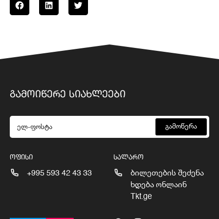
ᲒᲐᲛᲝᲘᲬᲔᲠᲔ ᲡᲘᲐᲮᲚᲔᲔᲑᲘ
გამოწერა
ᲝᲤᲘᲡᲘ
ᲡᲐᲚᲐᲠᲝ
+995 593 42 43 33
ბილეთების შეძენა
ხდება ონლაინ
Tkt.ge