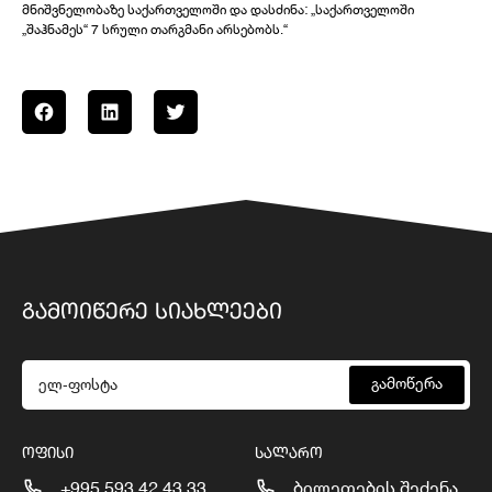
მნიშვნელობაზე საქართველოში და დასძინა: „საქართველოში
„შაჰნამეს“ 7 სრული თარგმანი არსებობს.“
ᲒᲐᲛᲝᲘᲬᲔᲠᲔ ᲡᲘᲐᲮᲚᲔᲔᲑᲘ
გამოწერა
ᲝᲤᲘᲡᲘ
ᲡᲐᲚᲐᲠᲝ
+995 593 42 43 33
ბილეთების შეძენა