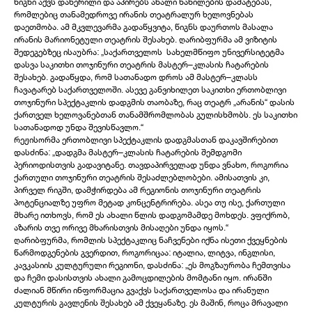
წიგნი აქვს დაწერილი და აპირებს ახალი ნაწილების დამატებას,
რომლებიც თანამედროვე ირანის თეატრალურ ხელოვნებას
დაეთმობა. ამ მკვლევარმა გადაწყვიტა, წიგნს დაურთოს მასალა
ირანის მარიონეტული თეატრის შესახებ. ღარიბფურმა ამ ვიზიტის
შედეგებზეც ისაუბრა: „საქართველოს სახელმწიფო უნივერსიტეტმა
დასვა საკითხი თოჯინური თეატრის მასტერ–კლასის ჩატარების
შესახებ. გადაწყდა, რომ სათანადო დროს ამ მასტერ–კლასს
ჩავატარებ საქართველოში. ასევე განვიხილეთ საკითხი ერთობლივი
თოჯინური სპექტაკლის დადგმის თაობაზე, რაც თეატრ „არანის“ დასის
ქართველ ხელოვანებთან თანამშრომლობას გულისხმობს. ეს საკითხი
სათანადოდ უნდა შევისწავლო.“
რეჟისორმა ერთობლივი სპექტაკლის დადგმასთან დაკავშირებით
დასძინა: „დადგმა მასტერ–კლასის ჩატარების შემდგომი
პერიოდისთვის გადავიტანე. თავდაპირველად უნდა ვნახო, როგორია
ქართული თოჯინური თეატრის შესაძლებლობები. ამისათვის კი,
პირველ რიგში, დამჭირდება ამ რეგიონის თოჯინური თეატრის
პოტენციალზე უფრო მეტად კონცენტრირება. ასეა თუ ისე, ქართული
მხარე ითხოვს, რომ ეს ახალი წლის დადგომამდე მოხდეს. ვფიქრობ,
აზარის თვე ორივე მხარისთვის მისაღები უნდა იყოს.“
ღარიბფურმა, რომლის სპექტაკლიც ნაჩვენები იქნა ისეთი ქვეყნების
წარმოდგენების გვერდით, როგორიცაა: იტალია, ლიტვა, ინგლისი,
კავკასიის კულტურული რეგიონი, დასძინა: „ეს მოგზაურობა ჩემთვისა
და ჩემი დასისთვის ახალი გამოცდილების მომტანი იყო. ირანში
ძალიან მწირი ინფორმაცია გვაქვს საქართველოსა და ირანული
კულტურის გავლენის შესახებ ამ ქვეყანაზე. ეს მაშინ, როცა მრავალი