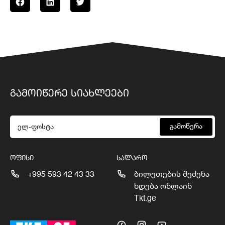
ᲒᲐᲛᲝᲘᲬᲔᲠᲔ ᲡᲘᲐᲮᲚᲔᲔᲑᲘ
გამოწერა
ᲝᲤᲘᲡᲘ
ᲡᲐᲚᲐᲠᲝ
+995 593 42 43 33
ბილეთების შეძენა
ხდება ონლაინ
Tkt.ge