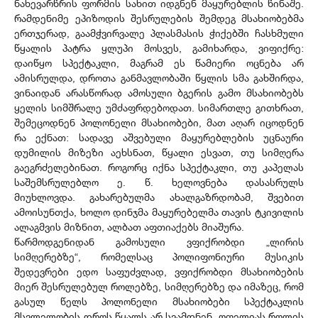
ნახევარწრის ფორმის სახით იდგნენ მაყურებლის წინაშე.
რამდენიმე ეპიზოდის შესრულების შემდეგ მსახიობებმა
ერთჯერად, გაამჭვირვალე პლასმასის ჭიქებში ჩასხმული
წყალის პატრა ყლუპი მოსვეს, გამიხარდა, ვიფიქრე:
დაიწყო სპექტაკლი, მაგრამ ეს წამიერი ოცნება არ
ამისრულდა, დროთა განმავლობაში წყლის სმა გახშირდა,
ვინაიდან არასწორად ამოსული ბგერის გამო მსახიობებს
ყელის სიმშრალე უმძაფრდებოდათ. სიმართლე გითხრათ,
შემეცოდნენ პოლონელი მსახიობები, მათ აღარ იცოდნენ
რა ექნათ: სადავე აშვებული მაყურებლების უცნაური
დუმილის მიზეზი აეხსნათ, წყალი ესვათ, თუ სიმღერა
გაეგრძელებინათ. როგორც იქნა სპექტაკლი, თუ კაპელას
საშემსრულებლო ე. წ. ხელოვნება დასასრულს
მიუხლოვდა. გახარებულმა ახალგაზრდობამ, შვებით
ამოისუნთქა, ხოლო დინჯმა მაყურებელმა თავის ტკივილის
ალაგმვის მიზნით, ალბათ აფთიაქებს მიაშურა.
წარმოდგენიდან გამოსული ვფიქრობდი „ლირის
სიმღერებზე“, რომელსაც პოლიფონიური მუსიკის
შედევრები ედო საფუძვლად, ვფიქრობდი მსახიობების
მიერ შესრულებულ როლებზე, სიმღერებზე და იმაზეც, რომ
გასულ წელს პოლონელი მსახიობები სპექტაკლის
მსვლელობის დროს წყალს არ სვამდნენ. ოფელიას როლის