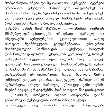
მომღერალთა ხმები და მუსიკალური საკრავების ბგერები
ერთმანეთს ეძებდნენ, მაგრამ ვერ პოულობდნენ. ამ
ძიებაში ისინი მაყურებლის სმენით აპარატს ეჯახებოდნენ
და თავის ტკივილის პირველ სიმპტომებს იწვევდნენ,
რომელიც სპექტაკლის ბოლოს გაძლიერდა.
ეკრანზე დასის მიერ შერჩეულ „გილგამეშის“ ტექსტის
მნიშვნელოვან ეპიზოდებს, ორ ენაზე - ქართული და
ინგლისური სუბტიტრებით ვკითხულობდით, სადაც
ნათლად შეამჩნევდით „გილგამეშიანის“ ერთ-ერთი
მნიშვნელოვანი პერსონაჟის - ენქიდუს სახელის
დამახინჯებულ ფორმას - „ენდიკუ“-ს. ჯერ ვიფიქრე, რომ ეს
კორექტორის შეცდომა იყო, მაგრამ, როცა „ენდიკუ“
უამრავჯერ წავიკითხე, მივხვდი, რომ მთარგმნელს, ზურაბ
კიკნაძის მიერ ამ ნაწარმოების ცნობილ და შესანიშნავ
თარგმანთან არ შეუდარებია, სადაც ნათლად წერია
„ენქიდუ“. ვთქვათ და „ახალ სამეტყველო ქართულში“ ამ
პერსონაჟის სახელი მართლაც „ენდიკუდ“ გამოითქმის,
მაგრამ ინგლისურ ტიტრებში, ხომ ნათლად წაიკითხავდით
- „Enkidu“-ს, რომელიც ალბათ პოლნურმა დასმა
გამოუგზავნა ფესტივალის საორგანიზაციო ჯგუფს.
ფეხშიშველი, შავ სამოსში ჩაცმული მომღერლები