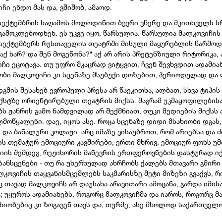
ჩი ენდო მას და, ვშიშობ, ამაოდ.
4 სექტემბრის საღამოს მოლოდინით ბევრი ვწერე და მკითხველს 
 გამოკლებოდნენ. ეს უკვე იყო, წარსულია. წარსულია მალკოვიჩი
 სექტემბერს რუსთაველის თეატრში მისული მაყურებლის წარმოდგ
აქ ხარ? და შენ მოგეწონა?" აქ არ არის პრეტენზიული რიტორიკა,
იჩი ეცოტავა. თუ უფრო მკაცრად ვიტყვით, ჩვენ შევხვდით ადამია
იობი მალკოვიჩი კი სცენაზე მსუბუქი დოზებით, პერიოდულად და
გმის შესახებ ევროპული პრესა არ წაეკითხა, ალბათ, სხვა ტიპი
ექსტზე ორიენტირებული თეატრის მიქსს. მაგრამ უკმაყოფილები
ჟანრის გამო ნამდვილად არ შექმნიათ, თუკი მედიების მიქსს ა
მოწყალენი. დაე, იყოს ასე. როცა სცენაზე დიდი მსახიობი დგას,
 და ბანალური კოლაჟი. არც იმაზე ვისაუბროთ, რომ არიებსა და
 თემატურ-ემოციური კავშირები, ერთი მხრივ, ემოციურ ფონს უმ
იის შემდეგ, რეჟისორის მანევრის ერთფეროვნების დასტურად იქც
ზანსცენები - თუ რა უხერხულად ახრჩობს ქალებს მთავარი გმირი 
კოვიჩის თაყვანისმცემლებს საკმარისზე მეტი მიზეზი გვაქვს, 
 თავად მალკოვიჩს არ დაუსახა არავითარი ამოცანა, გარდა იმისა
; უყუროს ადამიანებს, როგორც მალკოვიჩმა და იაროს, როგორც მა
იობებიც კი ზოგავენ თავს და, თურმე, ასე მხოლოდ საქართველო