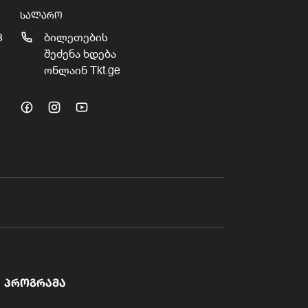
ᲡᲐᲚᲐᲠᲝ
3
ბილეთების
შეძენა ხდება
ონლაინ Tkt.ge
ᲞᲠᲝᲒᲠᲐᲛᲐ