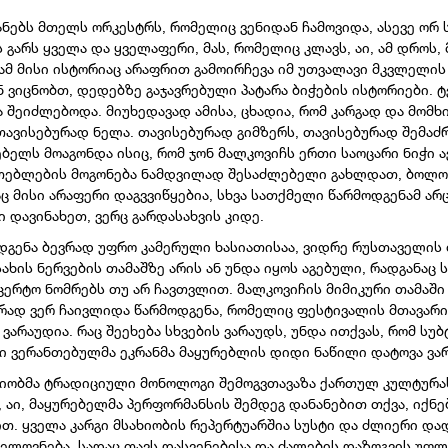
ნებს მთელს ორკესტრს, რომელიც ვენიდან ჩამოვიდა, ასევე ორ 
 გარს ყველა და ყველაფერი, მას, რომელიც კლავს, აი, ამ დროს,
ამ მისი ისტორიაც არაფრით გამოირჩევა იმ უთვალავი მკვლელის
 ვიცნობთ, დედებზე გაჯავრებული პატარა ბიჭების ისტორიები. 
 შეიძლებოდა. მიუხედავად ამისა, ცხადია, რომ კარგად და მომ
 თავისებურად ნელა. თავისებურად გიმზერს, თავისებურად შემა
ებელს მოაგონდა ისიც, რომ ჯონ მალკოვიჩს ერთი საოცარი ნიჭი ა
თებლების მოგონება ნამდვილად შესაძლებელი გახლდათ, ბოლოს
საც მისი არაფერი დაგვვიწყებია, სხვა სათქმელი წარმოდგენამ არ
 დავინახეთ, ვერც გარდასახვის კიდე.
ოდგენა ბევრად უფრო კამერული ხასიათისაა, ვიდრე რუსთაველის 
ახის ნერვების თამაშზე არის ან უნდა იყოს აგებული, რადგანაც 
ცერტო ნომრებს თუ არ ჩავთვლით. მალკოვიჩის მიმიკური თამაში
არად ვერ ჩაივლიდა წარმოდგენა, რომელიც ფესტივალის მთავარი
 ვარაუდია. რაც შეეხება სხვების ვარაუდს, უნდა ითქვას, რომ ს
ში ვერანთებულმა ეკრანმა მაყურებლის დიდი ნაწილი დატოვა ვა
ხიობმა ტრადიციული მონოლოგი შემოგვთავაზა ქართულ კულტურას
, აი, მაყურებელმა პერფორმანსის შემდეგ დანანებით თქვა, იქნე
ით. ყველა კარგი მსახიობის რეპერტუარშია სუსტი და ძლიერი და
ლოვნება, სადაც თავს დასვენებისა და ძალების დაზოგვის უფლებ