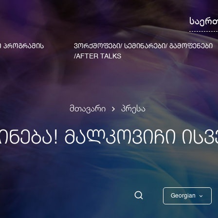
საერ
 ᲞᲠᲝᲒᲠᲐᲛᲘᲡ
ᲕᲝᲠᲥᲨᲝᲤᲔᲑᲘ/ ᲡᲔᲛᲘᲜᲐᲠᲔᲑᲘ/ ᲒᲐᲛᲝᲤᲔᲜᲔᲑᲘ
/AFTER TALKS
მთავარი
პრესა
ᲜᲔᲑᲐ! ᲛᲐᲚᲙᲝᲕᲘᲩᲘ ᲘᲡᲕ
Georgian
English