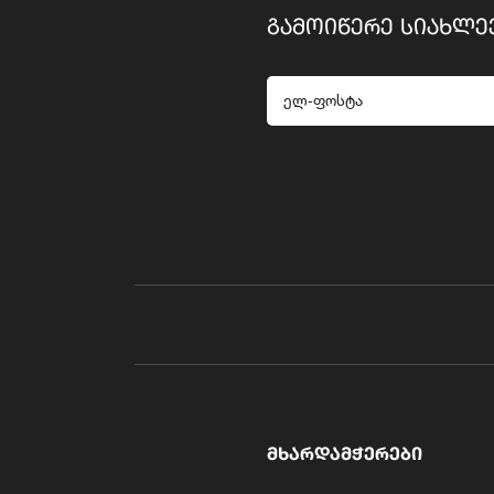
ᲒᲐᲛᲝᲘᲬᲔᲠᲔ ᲡᲘᲐᲮᲚᲔ
ᲛᲮᲐᲠᲓᲐᲛᲭᲔᲠᲔᲑᲘ