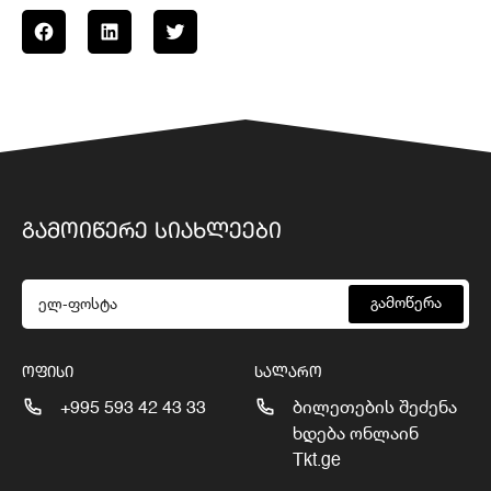
ᲒᲐᲛᲝᲘᲬᲔᲠᲔ ᲡᲘᲐᲮᲚᲔᲔᲑᲘ
გამოწერა
ᲝᲤᲘᲡᲘ
ᲡᲐᲚᲐᲠᲝ
+995 593 42 43 33
ბილეთების შეძენა
ხდება ონლაინ
Tkt.ge