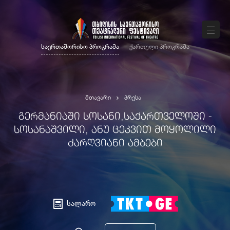
საერთაშორისო პროგრამა
ქართული პროგრამა
მთავარი
პრესა
ᲒᲔᲠᲛᲐᲜᲘᲐᲨᲘ ᲡᲝᲡᲐᲜᲘ,ᲡᲐᲥᲐᲠᲗᲕᲔᲚᲝᲨᲘ -
ᲡᲝᲡᲐᲜᲐᲨᲕᲘᲚᲘ, ᲐᲜᲣ ᲪᲔᲙᲕᲘᲗ ᲛᲝᲧᲝᲚᲘᲚᲘ
ᲫᲐᲠᲦᲕᲘᲐᲜᲘ ᲐᲛᲑᲔᲑᲘ
სალარო