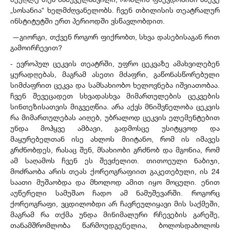
მეუღლე თეა მამუკელაშვილი, რომლის ფსევდონიმი ასევე
„სოსანია“ ხელმძღვანელობს. ჩვენ თბილისის თეატრალურ
ინსტიტუტში ერთ პერიოდში ვსწავლობდით.
—გიორგი, თქვენ როგორ ფიქრობთ, სხვა დასებისაგან რით
გამოირჩევით?
- ევროპულ ცეკვის თეატრში, უფრო ცეკვაზე ამახვილებენ
ყურადღებას, მაგრამ ასეთი მძაფრი, გაწონასწორებული
სიმძაფრით ცეკვა და სამსახიობო ხელოვნება იშვიათობაა.
ჩვენ შევეცადეთ სხვადასხვა მიმართულების ცეკვების
სინთეზისათვის მიგვეღწია. არა აქვს მნიშვნელობა ცეკვის
რა მიმართულებას აიღებ, უბრალოდ ცეკვის ელემენტებით
უნდა მოჰყვე ამბავი, გადმოსცე უსიტყვოდ და
მაყურებელთან ისე ახლოს მიიტანო, რომ ის იმავეს
გრძნობდეს, რასაც შენ, მსახიობი გრძნობ და მგონია, რომ
ამ საღამოს ჩვენ ეს შევძელით. თითოეული ნაბიჯი,
მოძრაობა არის თეას ქორეოგრაფიით გაკეთებული, ის 24
საათი მუშაობდა და მხოლოდ ამით იყო მოცული. ენით
აუწერელი სამუშაო ჩადო ამ ნამუშევარში. როგორც
ქორეოგრაფი, ვცდილობდი არ ჩავრეულიყავი მის საქმეში,
მაგრამ რა თქმა უნდა მინიმალური რჩევების გარეშე,
თანამშრომლობა წარმოუდგენელია, ბოლოსდაბოლოს