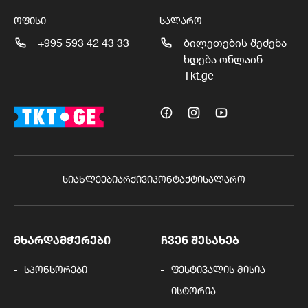
ᲝᲤᲘᲡᲘ
ᲡᲐᲚᲐᲠᲝ
+995 593 42 43 33
ბილეთების შეძენა
ხდება ონლაინ
Tkt.ge
ᲡᲘᲐᲮᲚᲔᲔᲑᲘ
ᲐᲠᲥᲘᲕᲘ
ᲙᲝᲜᲢᲐᲥᲢᲘ
ᲡᲐᲚᲐᲠᲝ
ᲛᲮᲐᲠᲓᲐᲛᲭᲔᲠᲔᲑᲘ
ᲩᲕᲔᲜ ᲨᲔᲡᲐᲮᲔᲑ
სპონსორები
ფესტივალის მისია
ისტორია