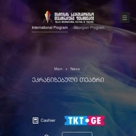
International Program
Georgian Program
Main
News
ᲔᲙᲠᲐᲜᲘᲖᲔᲑᲣᲚᲘ ᲗᲔᲐᲢᲠᲘ
Cashier