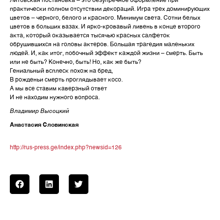
Литовская постановка – это безупречное оформление при
практически полном отсутствии декораций. Игра трех доминирующих
цветов – черного, белого и красного. Минимум света. Сотни белых
цветов в больших вазах. И ярко-кровавый ливень в конце второго
акта, который оказывается тысячью красных салфеток
обрушившихся на головы актеров. Большая трагедия маленьких
людей. И, как итог, побочный эффект каждой жизни – смерть. Быть
или не быть? Конечно, быть! Но, как же быть?
Гениальный всплеск похож на бред,
В рожденьи смерть проглядывает косо.
А мы все ставим каверзный ответ
И не находим нужного вопроса.
Владимир Высоцкий
Анастасия Словинская
http://rus-press.ge/index.php?newsid=126