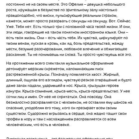
постоянно не на своем месте. Это Офелия – девушка небольшого
роста, кружащая в безумстве по зрительному залу настолько
правдоподобно, что виски, пульсирующие реальным страхом,
кажется, может просто разорвать с секунды на секунду. Вот. Сейчас.
Уже. Тебя нет. Есть только три с половиной часа твоей жизни. И они,
эти люди, говорящие на таком понятном иностранном языке. Они –
есть твоя жизнь. Они – есть часть тебя. Их чувства, циркулируют по
твоим венам, пуская в кровь, как яд, боль предательства, жажду
мести, безумие разочарования, любовное влечение и обжигающее
раскаяние. Ты не понимаешь ни слова. Ты просто чувствуешь все это.
На протяжении всего спектакля музыкальное оформление
детонирует мерзким скрежетом, напоминающим писк
растревоженной крысы. Поначалу появляется хвост. Жирный,
длинный, ощупав его взглядом, чувствую резкое отвращение и будто
даже запах падали, ударившей в нос. Крыса, грызущая героев
изнутри. Крыса-сомнение, крыса-месть, крыса-предательство. У нее
сотни лиц и имен. От нее не спрятаться. Она повсюду. Она
безжалостно расправляется с человеком, не оставляя ему шансов на
спасение, уподобляя его тому, кого он презирает всем своим
существом. Судорожно вгрызаясь в сердце, она жадно тащит свои
трофеи в нору и там с наслаждением расправляется со всем
человеческим, что есть в человеке.