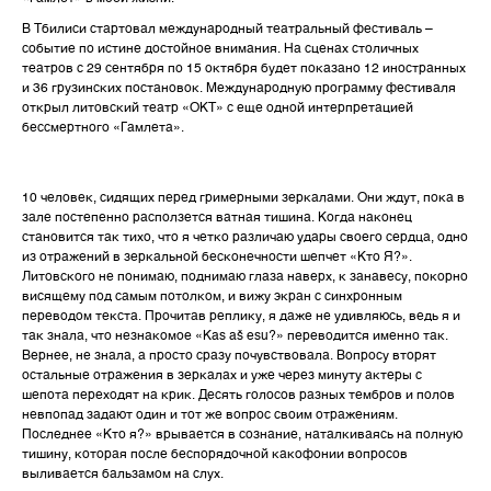
В Тбилиси стартовал международный театральный фестиваль –
событие по истине достойное внимания. На сценах столичных
театров с 29 сентября по 15 октября будет показано 12 иностранных
и 36 грузинских постановок. Международную программу фестиваля
открыл литовский театр «ОКТ» с еще одной интерпретацией
бессмертного «Гамлета».
10 человек, сидящих перед гримерными зеркалами. Они ждут, пока в
зале постепенно расползется ватная тишина. Когда наконец
становится так тихо, что я четко различаю удары своего сердца, одно
из отражений в зеркальной бесконечности шепчет «Кто Я?».
Литовского не понимаю, поднимаю глаза наверх, к занавесу, покорно
висящему под самым потолком, и вижу экран с синхронным
переводом текста. Прочитав реплику, я даже не удивляюсь, ведь я и
так знала, что незнакомое «Kas aš esu?» переводится именно так.
Вернее, не знала, а просто сразу почувствовала. Вопросу вторят
остальные отражения в зеркалах и уже через минуту актеры с
шепота переходят на крик. Десять голосов разных тембров и полов
невпопад задают один и тот же вопрос своим отражениям.
Последнее «Кто я?» врывается в сознание, наталкиваясь на полную
тишину, которая после беспорядочной какофонии вопросов
выливается бальзамом на слух.