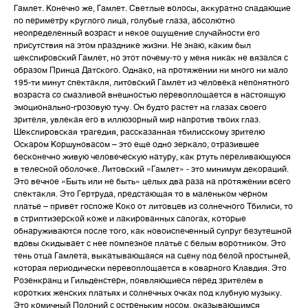
Гамлет. Конечно же, Гамлет. Светлые волосы, аккуратно спадающие
по периметру круглого лица, голубые глаза, абсолютно
неопределенный возраст и некое ощущение случайности его
присутствия на этом празднике жизни. Не знаю, каким был
шекспировский Гамлет, но этот почему-то у меня никак не вязался с
образом Принца Датского. Однако, на протяжении ни много ни мало
195-ти минут спектакля, литовский Гамлет из человека непонятного
возраста со смазливой внешностью перевоплощается в настоящую
эмоционально-грозовую тучу. Он будто растет на глазах своего
зрителя, увлекая его в иллюзорный мир напротив твоих глаз.
Шекспировская трагедия, рассказанная тбилисскому зрителю
Оскаром Коршуновасом – это еще одно зеркало, отразившее
бесконечно живую человеческую натуру, как ртуть переливающуюся
в телесной оболочке. Литовский «Гамлет» - это минимум декораций.
Это вечное «Быть или не быть» целых два раза на протяжении всего
спектакля. Это Гертруда, предстающая то в маленьком черном
платье – привет госпоже Коко от литовцев из солнечного Тбилиси, то
в стриптизерской коже и лакированных сапогах, которые
обнаруживаются после того, как новоиспеченный супруг безутешной
вдовы скидывает с нее помпезное платье с белым воротником. Это
тень отца Гамлета, выкатывающаяся на сцену под белой простыней,
которая периодически перевоплощается в коварного Клавдия. Это
Розенкранц и Гильденстерн, появляющиеся перед зрителем в
коротких женских платьях и солнечных очках под клубную музыку.
Это комичный Полоний с остреньким носом, оказывающимся