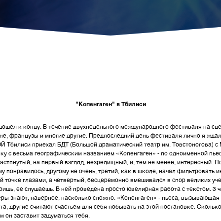
"Копенгаген" в Тбилиси
дошел к концу. В течение двухнедельного международного фестиваля на сц
не, французы и многие другие. Предпоследний день фестиваля лично я ждал
ОЙ Тбилиси приехал БДТ (Большой драматический театр им. Товстоногова) с
ку с весьма географическим названием «Копенгаген» - по одноименной пьес
астянутый, на первый взгляд, незрелищный, и, тем не менее, интересный. П
у понравилось, другому не очень, третий, как в школе, начал фильтроват
 точке глазами, а четвертый, бесцеремонно вмешивался в спор великих уче
ришь, ее слушаешь. В ней проведена просто ювелирная работа с текстом. 3 ч
ктеры знают, наверное, насколько сложно. «Копенгаген» - пьеса, вызывающа
та, другие считают счастьем для себя побывать на этой постановке. Скольк
ем он заставит задуматься тебя.