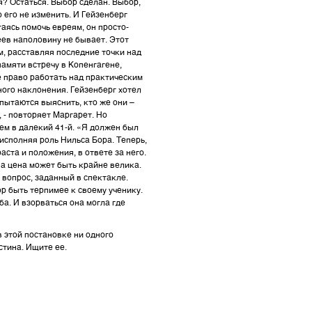
я? Остаться. Выбор сделан. Выбор,
его не изменить. И Гейзенберг
аясь помочь евреям, он просто-
реев наполовину не бывает. Этот
ым, расставляя последние точки над
амяти встречу в Копенгагене,
е право работать над практическим
ного наклонения. Гейзенберг хотел
 пытаются выяснить, кто же они –
, - повторяет Маргарет. Но
ием в далекий 41-й. «Я должен был
исполняя роль Нильса Бора. Теперь,
аста и положения, в ответе за него.
, а цена может быть крайне велика.
 вопрос, заданный в спектакле.
р быть терпимее к своему ученику.
ба. И взорваться она могла где
в этой постановке ни одного
стина. Ищите ее.