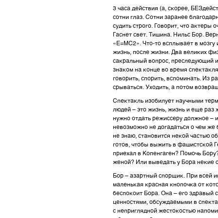
3 часа действия (а, скорее, БЕЗдейс
сотни глаз. Сотни заранее благодар
судить строго. Говорит, что актеры 
Гаснет свет. Тишина. Нильс Бор. Вер
«Е=МС2». Что-то всплывает в мозгу
жизнь, после жизни. Два великих фи
сакральный вопрос, преследующий 
знаком на конце во время спектакля
говорить, спорить, вспоминать. Из р
срываться. Уходить, а потом возвра
Спектакль изобилует научными терми
людей – это жизнь, жизнь и еще раз ж
нужно отдать режиссеру должное – и
невозможно не догадаться о чем же 
не знаю, становится некой частью об
готов, чтобы выжить в фашистской Ге
приехал в Копенгаген? Помочь Бору
женой? Или выведать у Бора некие 
Бор – азартный спорщик. При всей и
маленькая красная кнопочка от кото
беспокоит Бора. Она – его здравый 
ценностями, обсуждаемыми в спектак
с неприглядной жестокостью напомин