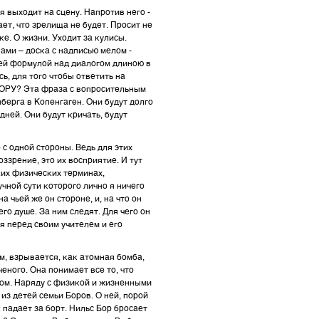
я выходит на сцену. Напротив него -
ет, что зрелища не будет. Просит не
ке. О жизни. Уходит за кулисы.
ками – доска с надписью мелом -
ей формулой над диалогом длиною в
ь, для того чтобы ответить на
ОРУ? Эта фраза с вопросительным
берга в Копенгаген. Они будут долго
дней. Они будут кричать, будут
с одной стороны. Ведь для этих
оззрение, это их восприятие. И тут
ких физических терминах,
чной сути которого лично я ничего
 чьей же он стороне, и, на что он
го душе. За ним следят. Для чего он
 перед своим учителем и его
м, взрывается, как атомная бомба,
еного. Она понимает все то, что
умом. Наряду с физикой и жизненными
з детей семьи Боров. О ней, порой
 падает за борт. Нильс Бор бросает