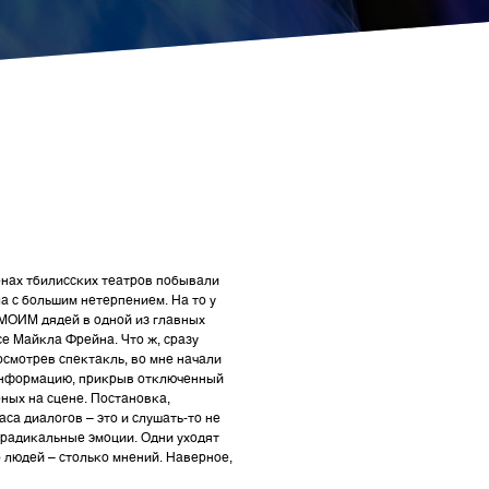
енах тбилисских театров побывали
а с большим нетерпением. На то у
 МОИМ дядей в одной из главных
е Майкла Фрейна. Что ж, сразу
осмотрев спектакль, во мне начали
ь информацию, прикрыв отключенный
ных на сцене. Постановка,
аса диалогов – это и слушать-то не
я радикальные эмоции. Одни уходят
о людей – столько мнений. Наверное,