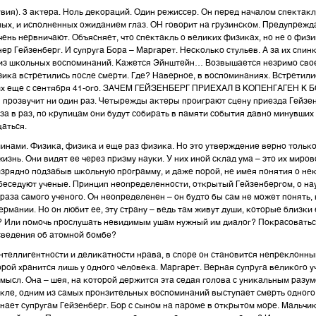
твия). 3 актера. Ноль декораций. Один режиссер. Он перед началом спектакл
ных, и исполненных ожиданием глаз. ОН говорит на грузинском. Предупрежда
очень нервничают. Объясняет, что спектакль о великих физиках, но не о физи
нер Гейзенберг. И супруга Бора – Маргарет. Несколько стульев. А за их спин
 из школьных воспоминаний. Кажется Эйнштейн… Возвышается незримо сво
зика встретились после смерти. Где? Наверное, в воспоминаниях. Встретилис
их еще с сентября 41-ого. ЗАЧЕМ ГЕЙЗЕНБЕРГ ПРИЕХАЛ В КОПЕНГАГЕН К Б
 прозвучит ни один раз. Четырежды актеры проиграют сцену приезда Гейзен
аза в раз, по крупицам они будут собирать в памяти события давно минувших 
щаться.
нами. Физика, физика и еще раз физика. Но это утверждение верно только 
изнь. Они видят ее через призму науки. У них иной склад ума – это их миров
зрядно подзабыв школьную программу, и даже порой, не имея понятия о не
беседуют ученые. Принцип неопределенности, открытый Гейзенбергом, о нау
раза самого ученого. Он неопределенен – он будто бы сам не может понять, на
рмании. Но он любит ее, эту страну – ведь там живут души, которые близки е
? Или помочь прослушать невидимым ушам нужный им диалог? Покрасоваться
сведения об атомной бомбе?
нтеллигентности и деликатности нрава, в споре он становится непреклонны
рой хранится лишь у одного человека. Маргарет. Верная супруга великого уч
смысл. Она – шея, на которой держится эта седая голова с уникальным раз
ле, одним из самых пронзительных воспоминаний выступает смерть одного и
ает супругам Гейзенберг. Бор с сыном на пароме в открытом море. Мальчик