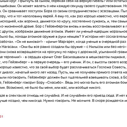
ный круг. Прыгнуть за сыном, обрекая себя на верную гибель? Или остатьс
шибками. Он может жалеть о нем каждую секунду своего существования. Но 
. Он сравнивает поступок Бора со своим сотрудничеством с эсэсовцами. Пыт
ру, что и тот наполовину еврей. А ему-то, как раз хорошо известно, что ев
реисподней, как воронка, движется по кругу, постепенно сужаясь, и, тем сам
ко-жизненной драме. Бор с Гейзенбергом вновь и вновь восстанавливают в п
 с другом, изображая движение атомов. Имеет ли ученый-ядерщик морально
ыло бы, попади атомное оружие в руки немцев? У истории нет сослагатель
аботал. «Он не виноват!» - кричит Маргарет, когда ученые в очередной раз
 Нагасаки. «Они бы все равно создали бы оружие – с Нильсом или без него»
И они снова возвращаются на прогулку по парку с дорожкой, усыпанной грав
ше терпения!» - в сердцах кричит Олег Басилашвили в мешковатом пиджаке, 
 что Гейзенберг – в первую очередь – его ученик. И он, с высоты своего возр
 хорошо известно, что за свой выбор будет расплачиваться Госпожа Совесть
 диалог, начатый много лет назад. Пусть, мы не получаем прямого ответа на
ыли поговорить. Гейзенберг должен был тщательней взвешивать слова, а Бо
, Гейзенберг говорит Бору «Спасибо». Ведь это могла быть его атомная бом
рия. Возможно, не было бы меня, или вас, или вообще никого.
зе в спектакле отнюдь не случайна. И не случайнен его приезд сюда. И нет 
учше поздно, чем никогда. Нужно говорить. Не молчите. В споре рождается и
161