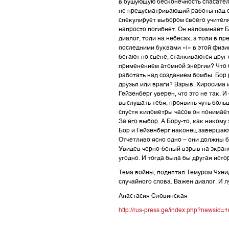
в бушующую бесконечность спасатель
не предусматривающий работы над о
спекулирует выбором своего учителя
напросто погибнет. Он напоминает Бо
диалог, толи на небесах, а толи в п
последними буквами «i» в этой физи
бегают по сцене, сталкиваются друг
применением атомной энергии? Что б
работать над созданием бомбы. Бор р
друзья или враги? Взрыв. Хиросима и
Гейзенберг уверен, что это не так. 
выслушать тебя, проявить чуть боль
спустя километры часов он понимает,
За его выбор. А Бору-то, как никому
Бор и Гейзенберг наконец завершают
Отчетливо ясно одно – они должны б
Увидев черно-белый взрыв на экране
угодно. И тогда была бы другая исто
Тема войны, поднятая Темуром Чхеид
случайного слова. Важен диалог. И л
Анастасия Словинская
http://rus-press.ge/index.php?newsid=