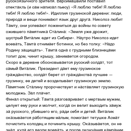
русскоязычного зрителя. Варсимашвили поставил
спектакль (и сам написал пьесу) «Я люблю тебя! Я люблю
тебя! Я люблю тебя!». Идиллия грузинской деревни: люди,
природа и вещи понимают язык друг друга. Николоз любит
Тамту, они успевают пожениться до войны по совету
ожившего памятника Сталина: «Земля уже дрожит,
шустрый Виталик едет из Сибири». Наутро Николоз идет
воевать, Тамта отнимает ботинки, но без толку: «Надо
Родину защищать». Тамта одна с грудными близнецами
топит дом, чинит крышу, занимается огородом.
Скоро в деревне обосновывается русский солдат, тот
самый Виталик. Президент дает ему грузинское
гражданство, солдат берет от гражданства лучшее —
грузинку, ее детей и возделывает грузинскую землю.
Памятник Сталину пророчествует и наставляет грузинскую
молодежь. Зал плачет.
Финал открытый: Тамта разговаривает с мертвым мужем,
целует ему руки и молчит, когда он велит выходить замуж
за русского, убившего его, ради себя и детей. Виталик
оказывается работящим малым, помогает тетушке Асмат
почистить колодец и починить крышу. Оказывается, он не
знал, куда его везли воевать, и после окончания кампании