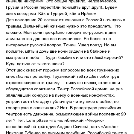
сначала накормим. Это общее правило, человеческое.
Грузия и Россия перестали понимать друг друга. Будем
жить соседями. Как с Турцией, как с Ираном.
Для поколения 20-летних отношения с Россией начались с
травмы. Дальнейшей жизнью нужно это преодолеть. Что
сложно. Моя дочь прекрасно говорит по-русски, в дни
авианалетов для нее все изменилось. Ее больше не
интересует русский вопрос. Точка. Ушел поезд. Но вы
поймите, мать и дочь две ночи сидели на балконе и
смотрели в небо — будет бомбить или это пассажирский?
Куда деться от такого шока?
Этот шок сквозит горьким вопросом во всех грузинских
спектаклях про войну. Грузинский театр дает себе труд
отрефлексировать травму — пишутся пьесы, ставятся и
обсуждаются спектакли. Театр Российской армии, не раз
заявлявший конкурс на пьесу о военных конфликтах,
устроил хотя бы одну публичную читку пьес о войне, не
говоря уже о спектаклях? Нет. В репертуаре российских
театров есть движение, осмысляющее войны последних 20
лет? Нет. Есть разве что челябинский «Чморик»,
основанный на трагедии Андрея Сычева, есть «Афган»
Николая Губенко по письмам погибших. Российский театр в