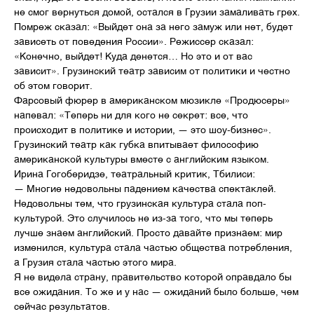
не смог вернуться домой, остался в Грузии замаливать грех.
Помреж сказал: «Выйдет она за него замуж или нет, будет
зависеть от поведения России». Режиссер сказал:
«Конечно, выйдет! Куда денется… Но это и от вас
зависит». Грузинский театр зависим от политики и честно
об этом говорит.
Фарсовый фюрер в американском мюзикле «Продюсеры»
напевал: «Теперь ни для кого не секрет: все, что
происходит в политике и истории, — это шоу-бизнес».
Грузинский театр как губка впитывает философию
американской культуры вместе с английским языком.
Ирина Гогоберидзе, театральный критик, Тбилиси:
— Многие недовольны падением качества спектаклей.
Недовольны тем, что грузинская культура стала поп-
культурой. Это случилось не из-за того, что мы теперь
лучше знаем английский. Просто давайте признаем: мир
изменился, культура стала частью общества потребления,
а Грузия стала частью этого мира.
Я не видела страну, правительство которой оправдало бы
все ожидания. То же и у нас — ожиданий было больше, чем
сейчас результатов.