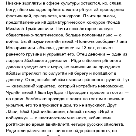
Низкие зарплаты в сфере культуры остаются, но, слава
богу, наше молодое правительство ратует за проведение
фестивалей, празднеств, конкурсов. Я читала пьесы,
представленные на драматургическом конкурсе Фонда
Михаила Туманишвили. Почти всех авторов волнует
общественно-политическое, больше половины пьес — о
войне. Была изумительная пьеса «Полночь свободы» Лики
Моларишвили: абхазка, девчоночка 13 лет, спасает
раненого грузина и укрывает его. Отец девочки — один из
лидеров абхазского движения. Ради спасения раненого
девочка уводит его к морю, но выпившие на празднике
абхазы стреляют по силуэтам на берегу и попадают в
девочку. Отец погибшей сам вывозит раненого грузина. Тут
— кавказский характер, который истребить невозможно.
Чудная пьеса Лаши Бугадзе «Президент пришел в гости» —
во время бомбежки президент ходит по гостям в поисках
укрытия, его то впускают в дом, то не впускают. Друг
Лаши, Баса Джаникашивили, написал пьесу «Игра в
войнушку» — о шестилетнем мальчике, «сбившем»
рогаткой во время авианалета четыре русских самолета.
Родители размышляют: пилотов надо расстрелять, но