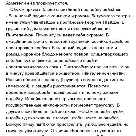
Ахметели ей аплодирует стоя.
…Самым ярким в блоке спектаклей про войну оказался
«Банановый пудинг с коньяком и ромом» Батумского театра
имени Ильи Чавчавадзе в постановке Георгия Тавадзе. В
грузинский дом приходит свататься русский жених
Пантелеймон. Поначалу он ведет себя скромно. В
ожидании встречи с невестой-грузинкой, хозяйкой дома, он
неосторожно пробует банановый пудинг с коньяком и
ромом, коронное блюдо некоего повара, олицетворяющего
соблазн кухни фьюжн, европейского шика и
аристократического лоска. Пантелеймону нельзя пить, и он
в минуту превращается в животное. Пантелеймон (читай:
Россия) обвиняет невесту (Грузию) в измене с дантистом
(Америкой), и свадьба расстраивается. Повар тем
временем испробовал новый рецепт и по нему оживил
индейку. Индейка хлопает крыльями, проявляет
государственные наклонности, примеряет треуголку. В
другом спектакле по той же пьесе, «Окаменевшая луна»,
индейка даже жевала галстук, чтобы никто не ошибся.
Бойкую птицу пытаются пристрелить, уж больно чудная, но
гомункулусы живучи. Отличие «Бананового пудинга» от