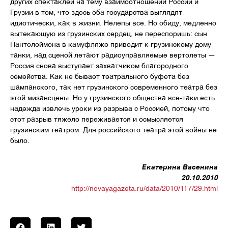
других спектаклей на тему взаимоотношений России и
Грузии в том, что здесь оба государства выглядят
идиотически, как в жизни. Нелепы все. Но обиду, медленно
вытекающую из грузинских сердец, не переспоришь: сын
Пантелеймона в камуфляже приводит к грузинскому дому
танки, над сценой летают радиоуправляемые вертолеты —
Россия снова выступает захватчиком благородного
семейства. Как не бывает театрального буфета без
шампанского, так нет грузинского современного театра без
этой мизансцены. Но у грузинского общества все-таки есть
надежда извлечь уроки из разрыва с Россией, потому что
этот разрыв тяжело переживается и осмысляется
грузинским театром. Для российского театра этой войны не
было.
Екатерина Васенина
20.10.2010
http://novayagazeta.ru/data/2010/117/29.html