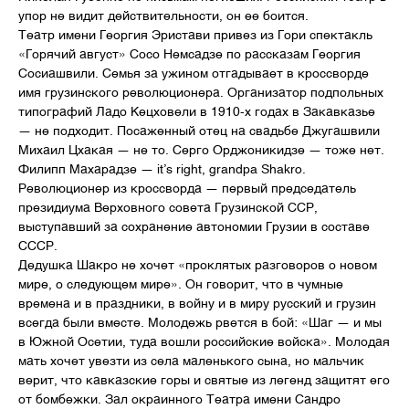
упор не видит действительности, он ее боится.
Театр имени Георгия Эристави привез из Гори спектакль
«Горячий август» Сосо Немсадзе по рассказам Георгия
Сосиашвили. Семья за ужином отгадывает в кроссворде
имя грузинского революционера. Организатор подпольных
типографий Ладо Кецховели в 1910-х годах в Закавказье
— не подходит. Посаженный отец на свадьбе Джугашвили
Михаил Цхакая — не то. Серго Орджоникидзе — тоже нет.
Филипп Махарадзе — it’s right, grandpa Shakro.
Революционер из кроссворда — первый председатель
президиума Верховного совета Грузинской ССР,
выступавший за сохранение автономии Грузии в составе
СССР.
Дедушка Шакро не хочет «проклятых разговоров о новом
мире, о следующем мире». Он говорит, что в чумные
времена и в праздники, в войну и в миру русский и грузин
всегда были вместе. Молодежь рвется в бой: «Шаг — и мы
в Южной Осетии, туда вошли российские войска». Молодая
мать хочет увезти из села маленького сына, но мальчик
верит, что кавказские горы и святые из легенд защитят его
от бомбежки. Зал окраинного Театра имени Сандро