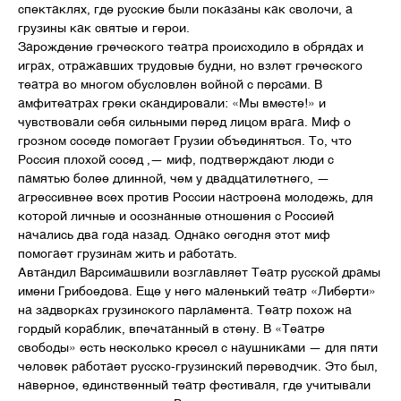
спектаклях, где русские были показаны как сволочи, а
грузины как святые и герои.
Зарождение греческого театра происходило в обрядах и
играх, отражавших трудовые будни, но взлет греческого
театра во многом обусловлен войной с персами. В
амфитеатрах греки скандировали: «Мы вместе!» и
чувствовали себя сильными перед лицом врага. Миф о
грозном соседе помогает Грузии объединяться. То, что
Россия плохой сосед ,— миф, подтверждают люди с
памятью более длинной, чем у двадцатилетнего, —
агрессивнее всех против России настроена молодежь, для
которой личные и осознанные отношения с Россией
начались два года назад. Однако сегодня этот миф
помогает грузинам жить и работать.
Автандил Варсимашвили возглавляет Театр русской драмы
имени Грибоедова. Еще у него маленький театр «Либерти»
на задворках грузинского парламента. Театр похож на
гордый кораблик, впечатанный в стену. В «Театре
свободы» есть несколько кресел с наушниками — для пяти
человек работает русско-грузинский переводчик. Это был,
наверное, единственный театр фестиваля, где учитывали