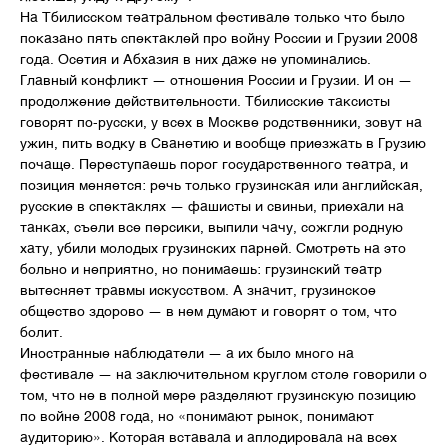
На Тбилисском театральном фестивале только что было
показано пять спектаклей про войну России и Грузии 2008
года. Осетия и Абхазия в них даже не упоминались.
Главный конфликт — отношения России и Грузии. И он —
продолжение действительности. Тбилисские таксисты
говорят по-русски, у всех в Москве родственники, зовут на
ужин, пить водку в Сванетию и вообще приезжать в Грузию
почаще. Переступаешь порог государственного театра, и
позиция меняется: речь только грузинская или английская,
русские в спектаклях — фашисты и свиньи, приехали на
танках, съели все персики, выпили чачу, сожгли родную
хату, убили молодых грузинских парней. Смотреть на это
больно и неприятно, но понимаешь: грузинский театр
вытесняет травмы искусством. А значит, грузинское
общество здорово — в нем думают и говорят о том, что
болит.
Иностранные наблюдатели — а их было много на
фестивале — на заключительном круглом столе говорили о
том, что не в полной мере разделяют грузинскую позицию
по войне 2008 года, но «понимают рынок, понимают
аудиторию». Которая вставала и аплодировала на всех