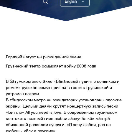
English
Georgian
Горячий август на раскаленной сцене
Грузинский театр осмысляет войну 2008 года
В батумском спектакле «Банановый пудинг с коньяком и
ромом» русская семья пришла в гости к грузинской и
устроила погром
В тбилисском метро на эскалаторах установлены плоские
экраны. Целыми днями крутят концертную запись песни
«Биттлз» All you need is love. В современном грузинском
контексте нежный гимн любви зазвучал как мантра
обиженной разводом супруги: «Я хочу любви, раз не
любишь, уйду к другому».